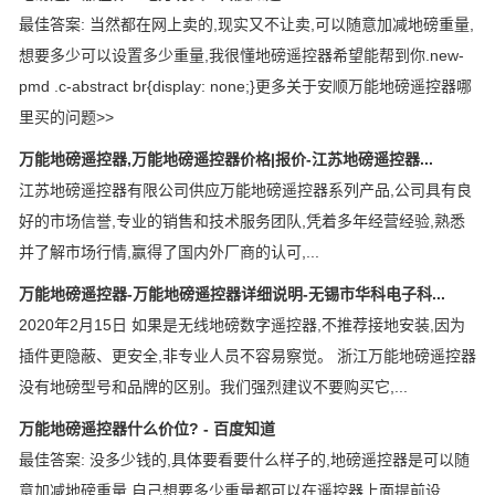
最佳答案: 当然都在网上卖的,现实又不让卖,可以随意加减地磅重量,
想要多少可以设置多少重量,我很懂地磅遥控器希望能帮到你.new-
pmd .c-abstract br{display: none;}更多关于安顺万能地磅遥控器哪
里买的问题>>
万能地磅遥控器,万能地磅遥控器价格|报价-江苏地磅遥控器...
江苏地磅遥控器有限公司供应万能地磅遥控器系列产品,公司具有良
好的市场信誉,专业的销售和技术服务团队,凭着多年经营经验,熟悉
并了解市场行情,赢得了国内外厂商的认可,...
万能地磅遥控器-万能地磅遥控器详细说明-无锡市华科电子科...
2020年2月15日 如果是无线地磅数字遥控器,不推荐接地安装,因为
插件更隐蔽、更安全,非专业人员不容易察觉。 浙江万能地磅遥控器
没有地磅型号和品牌的区别。我们强烈建议不要购买它,...
万能地磅遥控器什么价位? - 百度知道
最佳答案: 没多少钱的,具体要看要什么样子的,地磅遥控器是可以随
意加减地磅重量,自己想要多少重量都可以在遥控器上面提前设