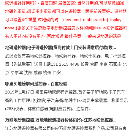
磅遥控器好用吗? - 百度知道 最佳答案: 当然好用的,可以随意加减
地磅的重量,想调多少重量都可以在遥控器上面提前设置好。遥控器
可以设置4个重量,过地磅的时....new-pmd .c-abstract br{display:
none;}更多关于吴忠数字地磅遥控器怎么样的问题>> 地磅遥控器可
有人用过?有没有用? - 百度知道 最佳答案: 一般来说地磅的话是
地磅遥控器|电子磅遥控器|货到付款上门安装满意后付款|数...
武汉嘉仪有卖地磅遥控器、地磅解码器、地磅干扰器、电子秤遥控
器【先试后买】送货电话131 2515 4496 长春 合肥 南京 石家庄 北
京 哈尔滨 沈阳 成都 杭州 西安 ...
哪里买地磅解码遥控器 - 百度经验
2019年1月17日 哪里买地磅解码遥控器,首先要了解地磅/电子汽车
衡的工作原理:电(微信)子汽车衡/地磅主(kx2)要由承载器、称重显示
(288)仪表、称重传感器(电阻应变式)、连接件、...
万能地磅遥控器,万能地磅遥控器价格|报价-江苏地磅遥控器...
江苏地磅遥控器有限公司供应万能地磅遥控器系列产品,公司具有良