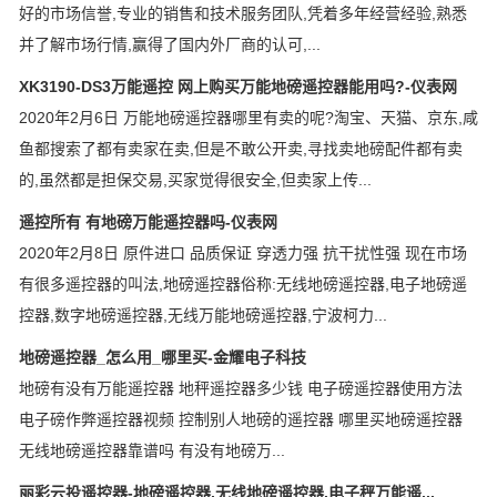
好的市场信誉,专业的销售和技术服务团队,凭着多年经营经验,熟悉
并了解市场行情,赢得了国内外厂商的认可,...
XK3190-DS3万能遥控 网上购买万能地磅遥控器能用吗?-仪表网
2020年2月6日 万能地磅遥控器哪里有卖的呢?淘宝、天猫、京东,咸
鱼都搜索了都有卖家在卖,但是不敢公开卖,寻找卖地磅配件都有卖
的,虽然都是担保交易,买家觉得很安全,但卖家上传...
遥控所有 有地磅万能遥控器吗-仪表网
2020年2月8日 原件进口 品质保证 穿透力强 抗干扰性强 现在市场
有很多遥控器的叫法,地磅遥控器俗称:无线地磅遥控器,电子地磅遥
控器,数字地磅遥控器,无线万能地磅遥控器,宁波柯力...
地磅遥控器_怎么用_哪里买-金耀电子科技
地磅有没有万能遥控器 地秤遥控器多少钱 电子磅遥控器使用方法
电子磅作弊遥控器视频 控制别人地磅的遥控器 哪里买地磅遥控器
无线地磅遥控器靠谱吗 有没有地磅万...
丽彩云投遥控器-地磅遥控器,无线地磅遥控器,电子秤万能遥...