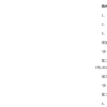
扬
1、开
2、开
3、录
增加1
*步:在
第二步:
1吨),
减少1
*步:在
第二步:
4、数