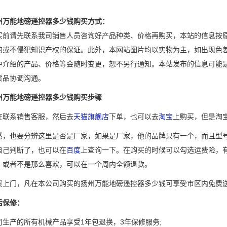
能地磅遥控器多少钱购买方式：
请先联系我司销售人员咨询好产品种类、价格再购买，本站的信息按原
的或不侵犯知识产权的保证。此外，本网站图片均以实物为主，如出现色
中介绍的产品、价格等会随时变更，恕不另行通知。本站发布的信息可能
货品协调沟通。
州万能地磅遥控器多少钱购买步骤
系销售客服，然后去
天猫旗舰店
下单，也可以去
淘宝
上购买，但是淘
也要分辨这里是否是厂家，如果是厂家，他的品牌只有一个，而且型号
自己判断了，也可以在
百度
上查询一下。在购买的时候可以勾选运费险，
，或者不是那么喜欢，可以在一个周内全额退款。
门，凡在本公司购买的扬州万能地磅遥控器多少钱可享受市区内免费送
后保修：
产的所有机械产品享受1年包退换，3年保修服务;