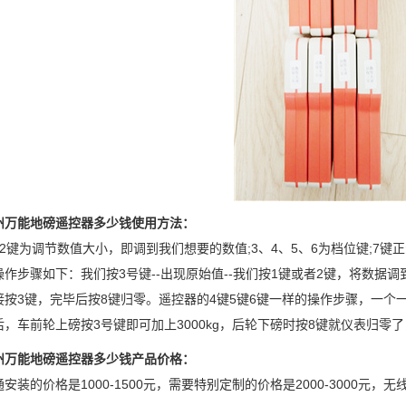
能地磅遥控器多少钱使用方法：
为调节数值大小，即调到我们想要的数值;3、4、5、6为档位键;7键正负
作步骤如下：我们按3号键--出现原始值--我们按1键或者2键，将数据调到3
接按3键，完毕后按8键归零。遥控器的4键5键6键一样的操作步骤，一
后，车前轮上磅按3号键即可加上3000kg，后轮下磅时按8键就仪表归零
能地磅遥控器多少钱产品价格：
的价格是1000-1500元，需要特别定制的价格是2000-3000元，无