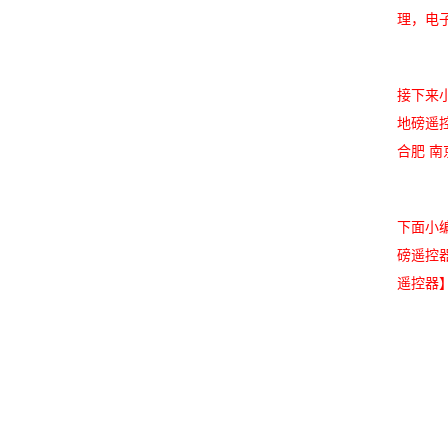
理，电
接下来小
地磅遥控
合肥 南
下面小编
磅遥控
遥控器】