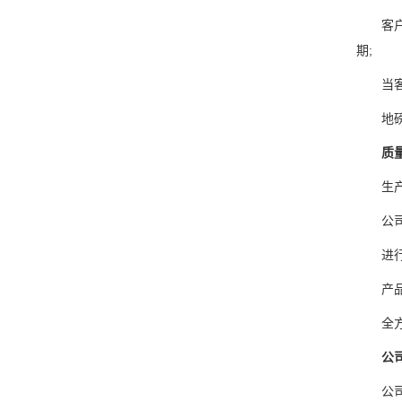
客户高
期;
当客户
地磅遥
质
生产的
公司专
进行一
产品非
全方面
公
公司的