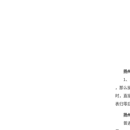
扬州万
1、2键
，那么操
时，直
表归零
扬州万
普通安装