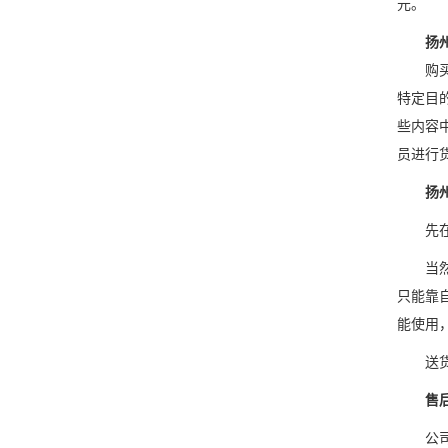
元。
扬州万
购买前
特定目
些内容
员进行
扬
先在联
当然，
只能靠
能使用
送货上
售
公司生