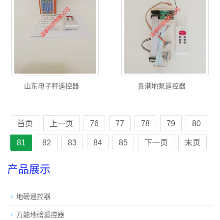
山东电子秤遥控器
贵港地泵遥控器
首页
上一页
76
77
78
79
80
81
82
83
84
85
下一页
末页
产品展示
地磅遥控器
万能地磅遥控器